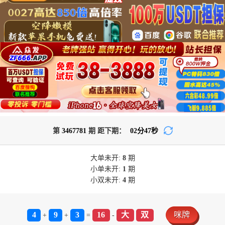
第
3467781
期 距下期：
02
分
47
秒
大单
未开:
8
期
小单
未开:
1
期
小双
未开:
4
期
4
9
3
16
大
双
咪牌
+
+
=
-